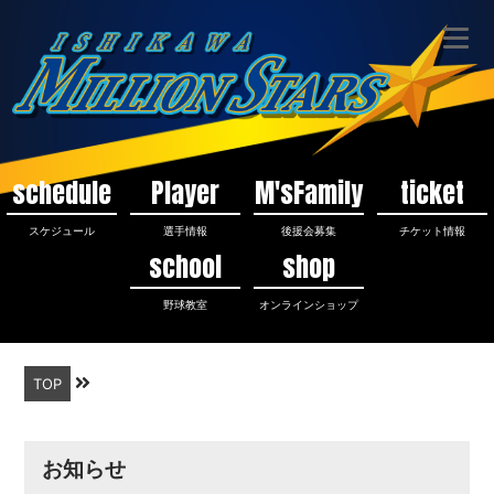
schedule
Player
M'sFamily
ticket
スケジュール
選手情報
後援会募集
チケット情報
school
shop
野球教室
オンラインショップ
TOP
お知らせ