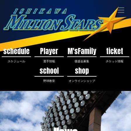
schedule
Player
M'sFamily
ticket
スケジュール
選手情報
後援会募集
チケット情報
school
shop
野球教室
オンラインショップ