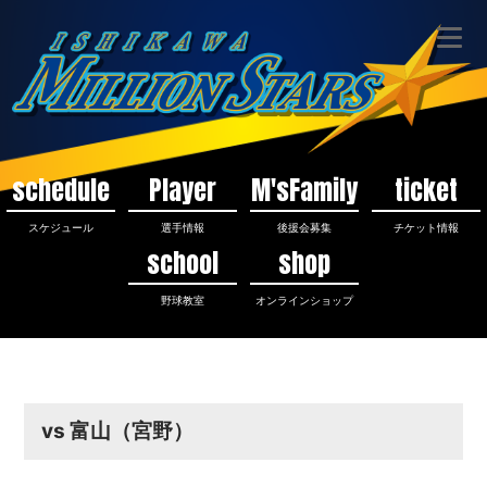
schedule
Player
M'sFamily
ticket
スケジュール
選手情報
後援会募集
チケット情報
school
shop
野球教室
オンラインショップ
vs 富山（宮野）