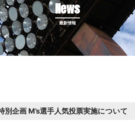
News
最新情報
別企画 M’s選手人気投票実施について