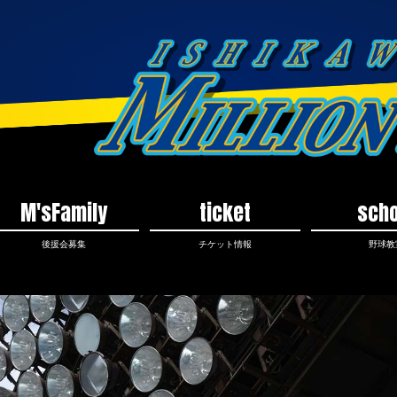
M'sFamily
ticket
scho
後援会募集
チケット情報
野球教