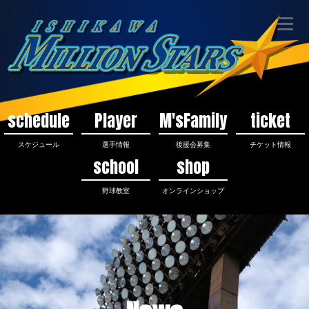
schedule
Player
M'sFamily
ticket
スケジュール
選手情報
後援会募集
チケット情報
school
shop
野球教室
オンラインショップ