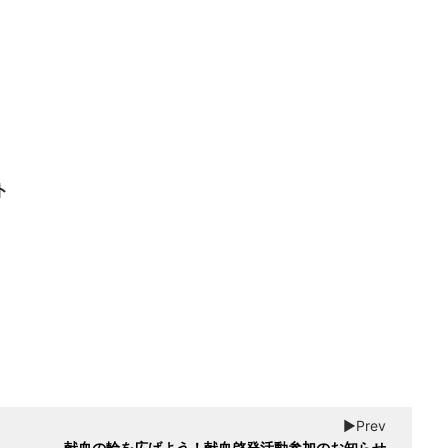
ト
▶︎Prev
献血の輪を広げよう！献血啓発活動参加のお知らせ