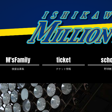
M'sFamily
ticket
scho
後援会募集
チケット情報
野球教