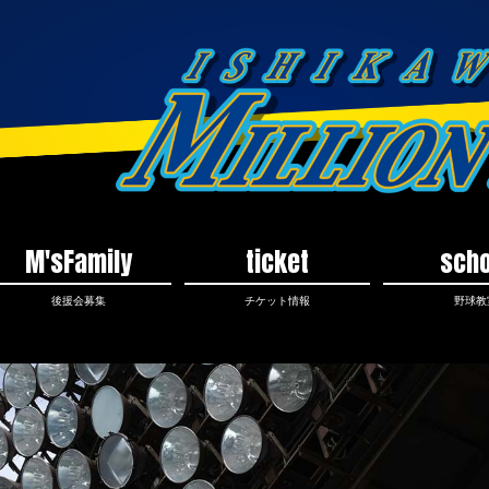
M'sFamily
ticket
scho
後援会募集
チケット情報
野球教