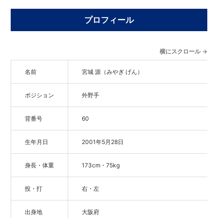
プロフィール
横にスクロール →
名前
宮城 源（みやぎ げん）
ポジション
外野手
背番号
60
生年月日
2001年5月28日
身長・体重
173cm・75kg
投・打
右・左
出身地
大阪府