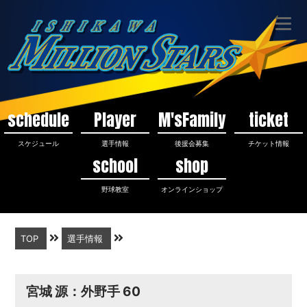
schedule
Player
M'sFamily
ticket
スケジュール
選手情報
後援会募集
チケット情報
school
shop
野球教室
オンラインショップ
TOP
選手情報
宮城 源：外野手 60