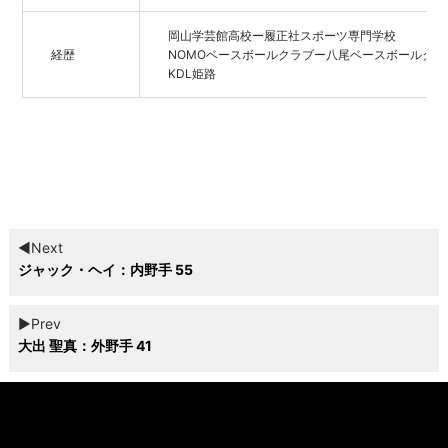
岡山学芸館高校ー履正社スポーツ専門学校
経歴
NOMOベースボールクラブー八尾ベースボールクラ
KDL姫路
◀︎Next
ジャック・ヘイ：内野手 55
▶︎Prev
大出 聖真：外野手 41