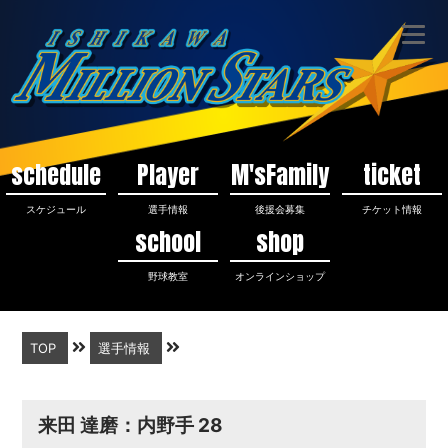
schedule
Player
M'sFamily
ticket
スケジュール
選手情報
後援会募集
チケット情報
school
shop
野球教室
オンラインショップ
TOP
選手情報
来田 達磨：内野手 28