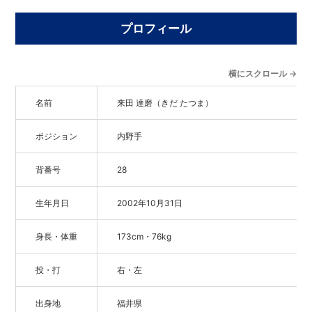
プロフィール
横にスクロール →
名前
来田 達磨（きだ たつま）
ポジション
内野手
背番号
28
生年月日
2002年10月31日
身長・体重
173cm・76kg
投・打
右・左
出身地
福井県