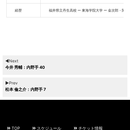
経歴
福井県立丹生高校 ー 東海学院大学 ー 金次郎・関西
◀︎Next
今井 秀輔：内野手 40
▶︎Prev
松本 倫之介：内野手 7
TOP
スケジュール
チケット情報