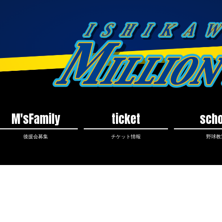
M'sFamily
ticket
scho
後援会募集
チケット情報
野球教