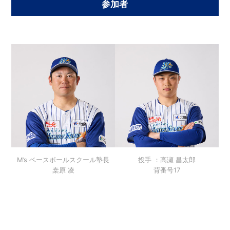
参加者
M’s ベースボールスクール塾長
投手 ：高瀬 昌太郎
桒原 凌
背番号17