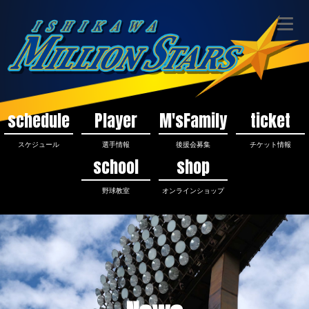
schedule
Player
M'sFamily
ticket
スケジュール
選手情報
後援会募集
チケット情報
school
shop
野球教室
オンラインショップ