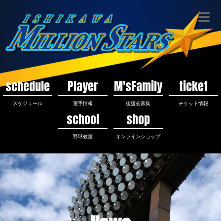
schedule
Player
M'sFamily
ticket
スケジュール
選手情報
後援会募集
チケット情報
school
shop
野球教室
オンラインショップ