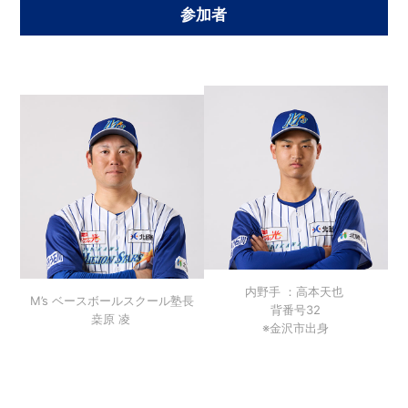
参加者
内野手 ：高本天也
M’s ベースボールスクール塾長
背番号32
桒原 凌
※金沢市出身