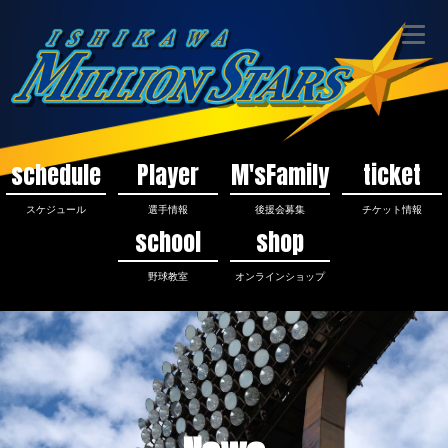
schedule
Player
M'sFamily
ticket
スケジュール
選手情報
後援会募集
チケット情報
school
shop
野球教室
オンラインショップ