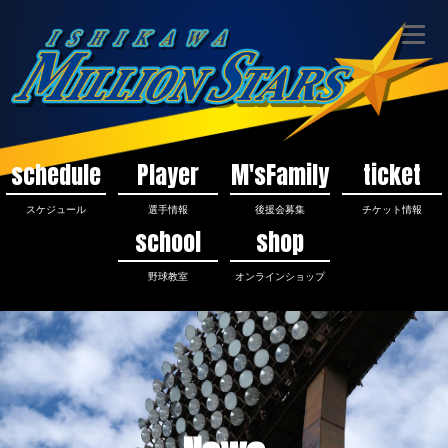
schedule
Player
M'sFamily
ticket
スケジュール
選手情報
後援会募集
チケット情報
school
shop
野球教室
オンラインショップ