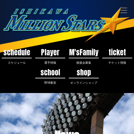
schedule
Player
M'sFamily
ticket
スケジュール
選手情報
後援会募集
チケット情報
school
shop
野球教室
オンラインショップ