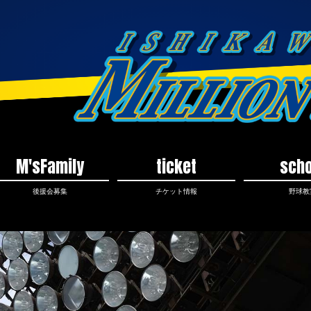
M'sFamily
ticket
scho
後援会募集
チケット情報
野球教