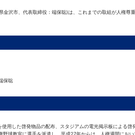
川県金沢市、代表取締役：端保聡)は、これまでの取組が人権尊
端保聡
像を使用した啓発物品の配布、スタジアムの電光掲示板による啓
権野球教室に選手を派遣し、平成27年からは、人権週間にお