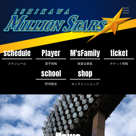
schedule
Player
M'sFamily
ticket
スケジュール
選手情報
後援会募集
チケット情報
school
shop
野球教室
オンラインショップ