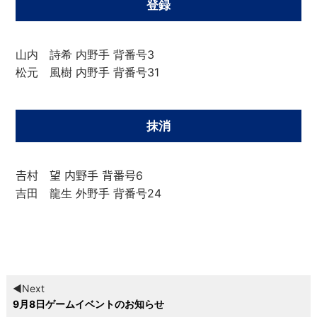
登録
山内 詩希 内野手 背番号3
松元 風樹 内野手 背番号31
抹消
𠮷村 望 内野手 背番号6
吉田 龍生 外野手 背番号24
◀︎Next
9月8日ゲームイベントのお知らせ