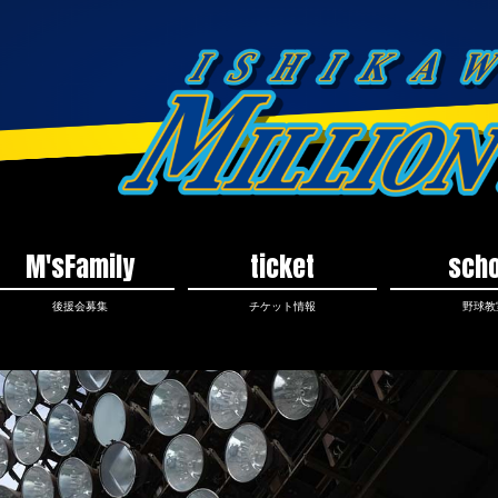
M'sFamily
ticket
scho
後援会募集
チケット情報
野球教