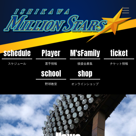
schedule
Player
M'sFamily
ticket
スケジュール
選手情報
後援会募集
チケット情報
school
shop
野球教室
オンラインショップ