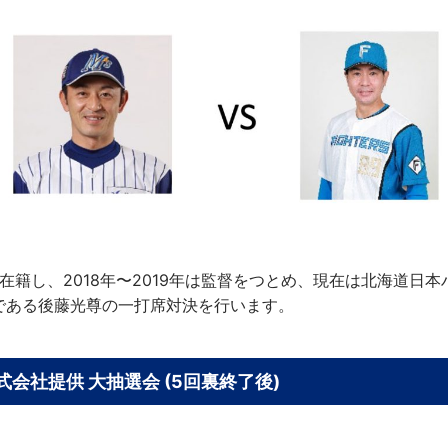
ズに在籍し、2018年〜2019年は監督をつとめ、現在は北海道
である後藤光尊の一打席対決を行います。
会社提供 大抽選会 (5回裏終了後)