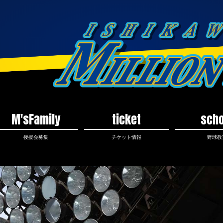
M'sFamily
ticket
scho
後援会募集
チケット情報
野球教