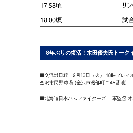
8年ぶりの復活！木田優夫氏トーク
■交流戦日程 9月13日（火） 18時プレイボ
金沢市民野球場 (金沢市磯部町ニ45番地)
■北海道日本ハムファイターズ 二軍監督 木田