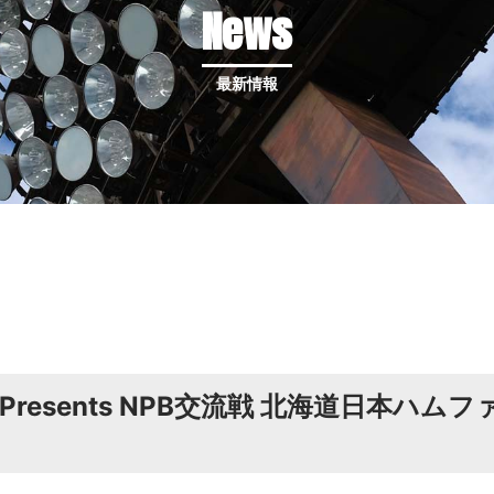
News
最新情報
resents NPB交流戦 北海道日本ハム