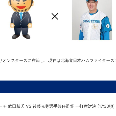
石川ミリオンスターズに在籍し、現在は北海道日本ハムファイター
武田勝氏 VS 後藤光尊選手兼任監督 一打席対決 (17:30頃)